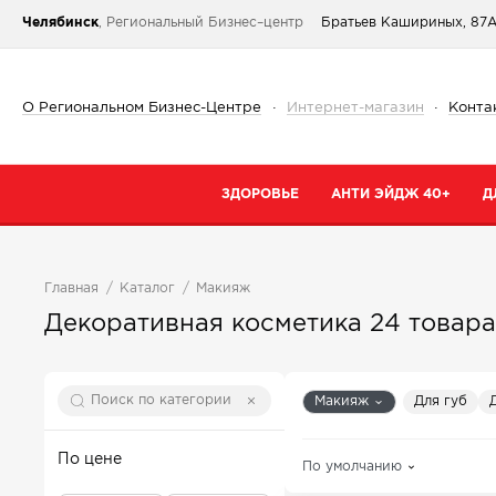
Челябинск
, Региональный Бизнес–центр
Братьев Кашириных, 87
О Региональном Бизнес-Центре
·
Интернет-магазин
·
Конта
ЗДОРОВЬЕ
АНТИ ЭЙДЖ 40+
Д
Категории
Категории
К
Главная
Каталог
Макияж
При простуде
Очищение
К
Декоративная косметика
24 товара
Тонизирующие и общеукрепляющие
Кремы
К
Коллаген
Маски
С
Макияж
Для губ
От паразитов
Специальный 
С
Для сердца и сосудов
Сыворотки
По цене
По умолчанию
В
Для суставов и костей
Для губ