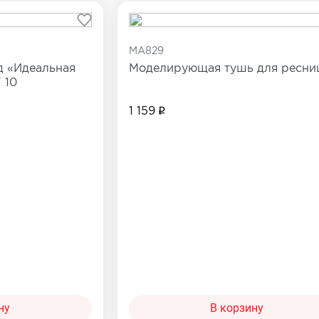
Сопутствующие товары
е товары
MA829
Все товары в категории
д «Идеальная
Моделирующая тушь для ресни
категории
 10
1 159
ну
В корзину