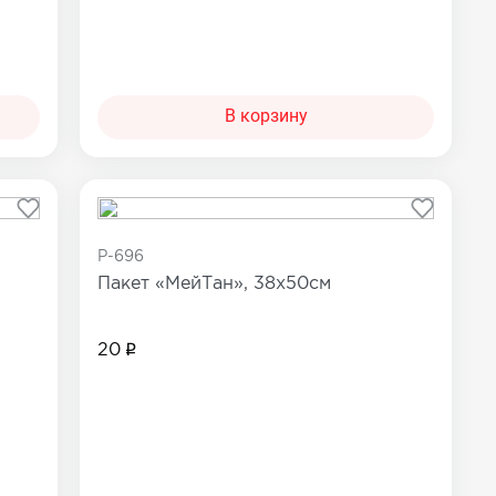
В корзину
P-696
Пакет «МейТан», 38х50см
20