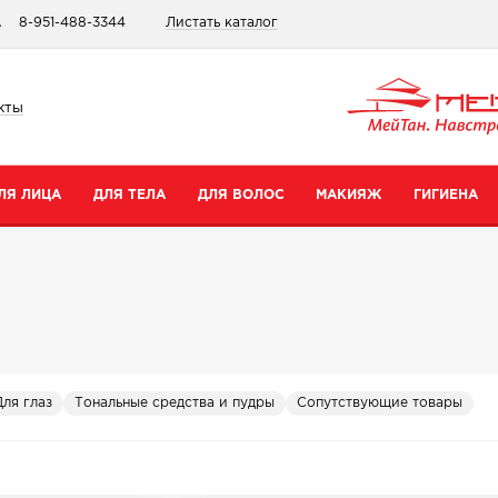
А
8-951-488-3344
Листать каталог
кты
ЛЯ ЛИЦА
ДЛЯ ТЕЛА
ДЛЯ ВОЛОС
МАКИЯЖ
ГИГИЕНА
атегории
Категории
Категории
Категории
ремы для рук
Шампуни
Для губ
Зубные пасты
ремы для тела
Бальзамы
Для глаз
Для интимной гигиены
редства для ног
Сопутствующие товары
Тональные средства и пудры
Прокладки
Для глаз
Тональные средства и пудры
Сопутствующие товары
уход
опутствующие товары
Сопутствующие товары
Дезодоранты
Все товары в категории
Зубные щетки
се товары в категории
Все товары в категории
Антибактериальные носк