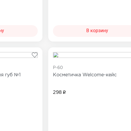
ну
В корзину
P-60
я губ №1
Косметичка Welcome-кейс
298