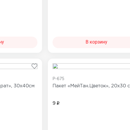
ну
В корзину
P-675
рат», 30х40см
Пакет «МейТан.Цветок», 20х30 
9