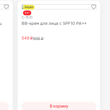
Акция
Хит
C-1531
ц
BB-крем для лица с SPF10 PA++
549
998
В корзину