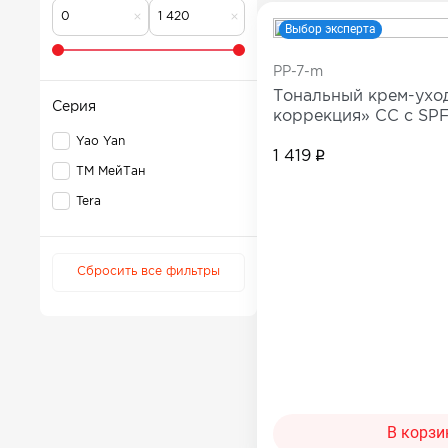
Для коррекции веса
Мужчинам
Выбор эксперта
Детокс и лимфодренаж
Сопутствующи
PP-7-m
Для нервной системы
Тональный крем-ухо
Все товары в 
Серия
коррекция» СС с SPF
Для работы мозга и памяти
Yao Yan
Активное долголетие
1 419
ТМ МейТан
Для кожи, волос и ногтей
Tera
Для женского здоровья
Для мужского здоровья
Сбросить все фильтры
Для детского здоровья
Для пищеварения и обмена веществ
При диабете
Для мочеполовой системы
Сопутствующие товары
В корзи